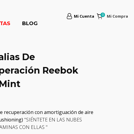
Mi Cuenta
Mi Compra
TAS
BLOG
lias De
peración Reebok
Mint
de recuperación con amortiguación de aire
cushioning)
"SIÉNTETE EN LAS NUBES
AMINAS CON ELLAS "