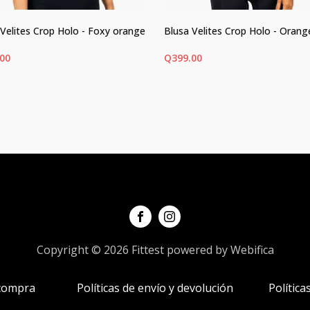
 Velites Crop Holo - Foxy orange
Blusa Velites Crop Holo - Orang
.00
Q
399.00
ECCIONAR OPCIONES
SELECCIONAR OPCIONES
Este
ucto
producto
tiene
ples
múltiples
ntes.
variantes.
Las
ones
opciones
Copyright © 2026 Fittest powered by Webifica
se
en
pueden
 compra
Políticas de envío y devolución
Política
r
elegir