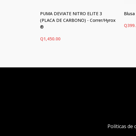
nco/Celeste
PUMA DEVIATE NITRO ELITE 3
Blusa
(PLACA DE CARBONO) - Correr/Hyrox
Q
399
®
Q
1,450.00
ONES
SELECCIONAR OPCIONES
SEL
Este
Este
producto
prod
tiene
tiene
múltiples
múlti
variantes.
varia
Las
Las
opciones
opci
se
se
pueden
pued
Políticas de
elegir
elegi