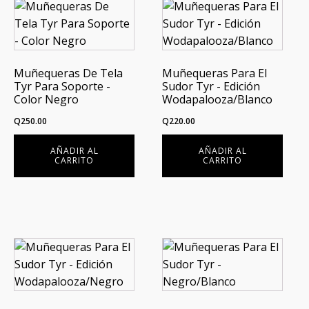
Muñequeras De Tela
Muñequeras Para El
Tyr Para Soporte -
Sudor Tyr - Edición
Color Negro
Wodapalooza/Blanco
Q
250.00
Q
220.00
AÑADIR AL
AÑADIR AL
CARRITO
CARRITO