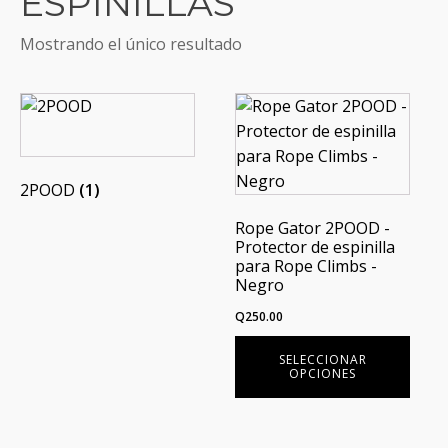
ESPINILLAS
Mostrando el único resultado
Este
producto
tiene
múltiples
2POOD
(1)
variantes.
Rope Gator 2POOD -
Las
Protector de espinilla
opciones
para Rope Climbs -
se
Negro
pueden
Q
250.00
elegir
en
SELECCIONAR
OPCIONES
la
página
de