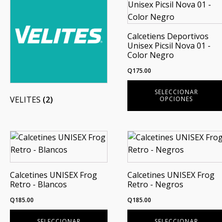
producto
tiene
múltiples
Calcetiens Deportivos
variantes.
Unisex Picsil Nova 01 -
Las
Color Negro
opciones
Q
175.00
se
pueden
SELECCIONAR
VELITES
(2)
OPCIONES
elegir
en
la
Este
Este
página
producto
producto
de
tiene
tiene
producto
múltiples
múltiples
Calcetines UNISEX Frog
Calcetines UNISEX Frog
Retro - Blancos
Retro - Negros
variantes.
variantes.
Las
Las
Q
185.00
Q
185.00
opciones
opciones
SELECCIONAR
SELECCIONAR