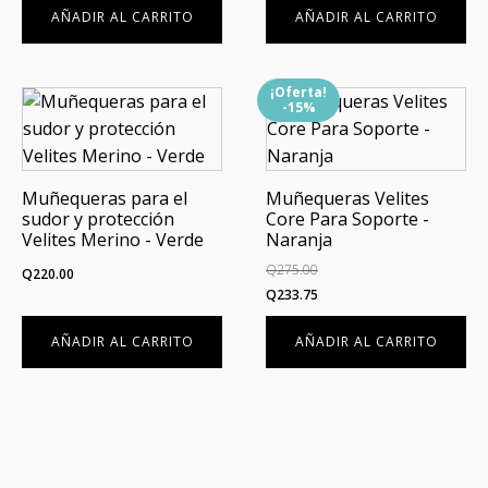
AÑADIR AL CARRITO
AÑADIR AL CARRITO
¡Oferta!
-15%
Muñequeras para el
Muñequeras Velites
sudor y protección
Core Para Soporte -
Velites Merino - Verde
Naranja
Q
275.00
Q
220.00
El
El
Q
233.75
precio
precio
AÑADIR AL CARRITO
AÑADIR AL CARRITO
original
actual
era:
es:
Q275.00.
Q233.75.