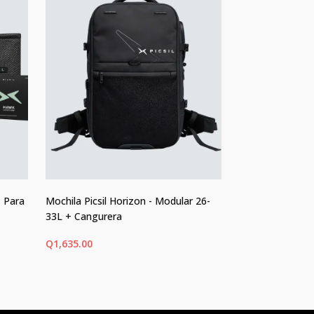
- Para
Mochila Picsil Horizon - Modular 26-
Grips Velites - A
33L + Cangurera
Q
675.00
Q
1,635.00
AÑADIR AL CARRITO
SELECCIONAR 
Este