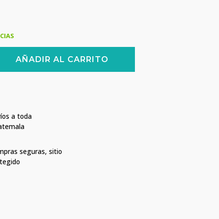
CIAS
AÑADIR AL CARRITO
íos a toda
atemala
pras seguras, sitio
tegido