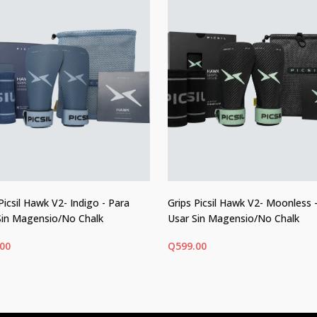
Picsil Hawk V2- Indigo - Para
Grips Picsil Hawk V2- Moonless 
Sin Magensio/No Chalk
Usar Sin Magensio/No Chalk
.00
Q
599.00
ECCIONAR OPCIONES
SELECCIONAR OPCIONES
Este