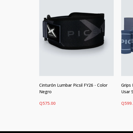
tra - Edición
Cinturón Lumbar Picsil FY26 - Color
Grips 
magnesio)
Negro
Usar 
Q
575.00
Q
599
ONES
SELECCIONAR OPCIONES
SEL
Este
Este