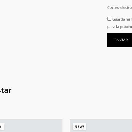
Correo electr
Guarda mi 
para la próxi
tar
W!
NEW!