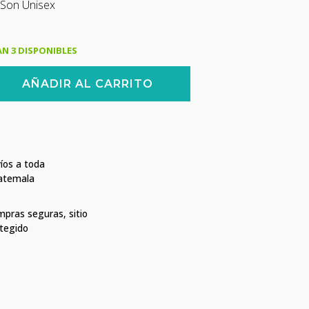
 Son Unisex
N 3 DISPONIBLES
AÑADIR AL CARRITO
íos a toda
Blanco
atemala
pras seguras, sitio
tegido