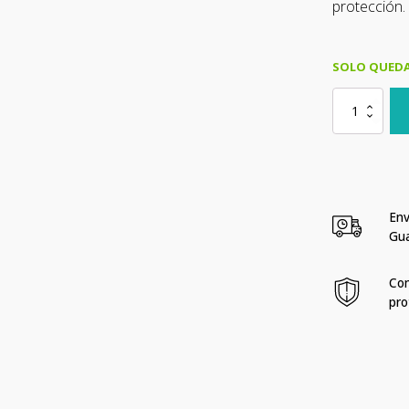
protección.
SOLO QUEDA
Muñequeras
Para
El
Sudor
Tyr
-
Edición
Env
Wodapalooza/
Gu
cantidad
Com
pro