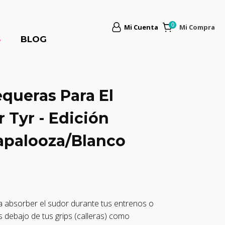
Mi Cuenta
Mi Compra
S
BLOG
queras Para El
 Tyr - Edición
palooza/Blanco
a absorber el sudor durante tus entrenos o
s debajo de tus grips (calleras) como