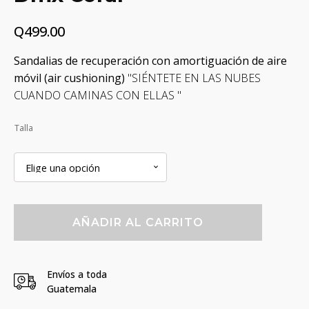
Q
499.00
Sandalias de recuperación con amortiguación de aire
móvil (air cushioning)
"SIÉNTETE EN LAS NUBES
CUANDO CAMINAS CON ELLAS "
Talla
Sandalias
AÑADIR AL CARRITO
De
Recuperación
Reebok
Dmx
Envíos a toda
Coral
Guatemala
cantidad