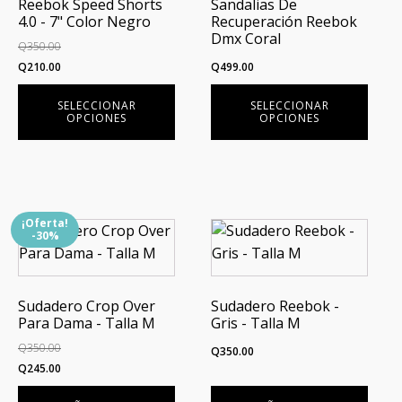
Reebok Speed Shorts
Sandalias De
variantes.
variantes.
4.0 - 7" Color Negro
Recuperación Reebok
Las
Las
Dmx Coral
Q
350.00
opciones
opciones
El
El
Q
210.00
Q
499.00
se
se
precio
precio
pueden
pueden
SELECCIONAR
SELECCIONAR
original
actual
elegir
elegir
OPCIONES
OPCIONES
era:
es:
en
en
Q350.00.
Q210.00.
la
la
página
página
de
de
¡Oferta!
producto
producto
-30%
Sudadero Crop Over
Sudadero Reebok -
Para Dama - Talla M
Gris - Talla M
Q
350.00
Q
350.00
El
El
Q
245.00
precio
precio