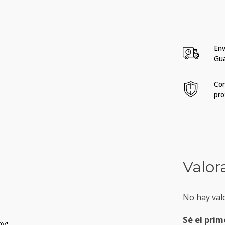
Env
Gu
Com
pro
Valor
No hay val
Sé el prim