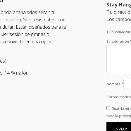
RY'
Stay Hung
Tu direcció
edondo acanalados serán tu
Los campos
er ocasión. Son resistentes, con
a durar. Están diseñados para la
Tu puntuación
quier sesión de gimnasio,
los convierte en una opción
Tu valoración
es).
, 14 % nailon.
Nombre
*
Correo electr
Guarda mi 
para la próxi