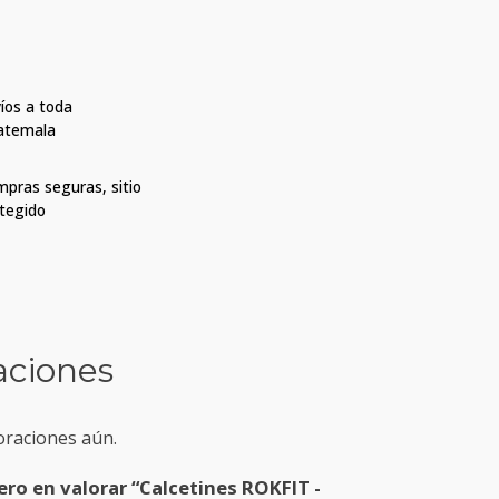
íos a toda
atemala
pras seguras, sitio
tegido
aciones
oraciones aún.
ero en valorar “Calcetines ROKFIT -