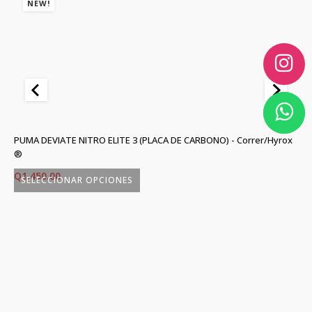
NEW!
PUMA DEVIATE NITRO ELITE 3 (PLACA DE CARBONO) - Correr/Hyrox
R.
®
Q
Q
1,450.00
SELECCIONAR OPCIONES
Este
Es
producto
p
tiene
ti
múltiples
mú
variantes.
va
Las
L
opciones
o
Copyright © 2026 Fittest powered by Webifica