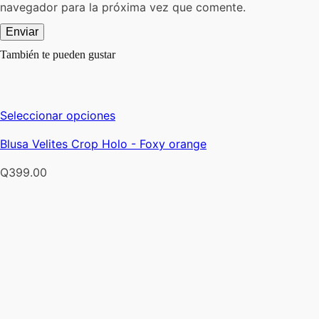
navegador para la próxima vez que comente.
También te pueden gustar
Este
Seleccionar opciones
producto
Blusa Velites Crop Holo - Foxy orange
tiene
múltiples
Q
399.00
variantes.
Las
opciones
se
pueden
elegir
en
la