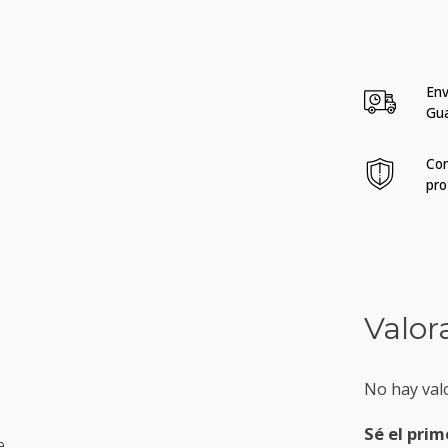
Env
Gu
Com
pro
Valor
No hay val
Sé el prim
e.