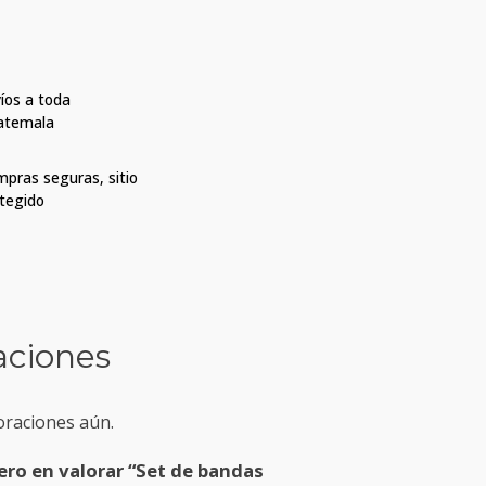
íos a toda
atemala
pras seguras, sitio
tegido
aciones
oraciones aún.
ero en valorar “Set de bandas