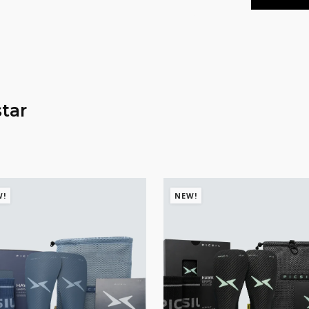
tar
W!
NEW!