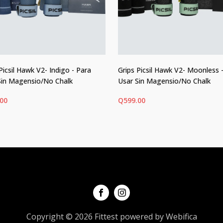
Picsil Hawk V2- Indigo - Para
Grips Picsil Hawk V2- Moonless 
Sin Magensio/No Chalk
Usar Sin Magensio/No Chalk
.00
Q
599.00
ECCIONAR OPCIONES
SELECCIONAR OPCIONES
Este
ucto
producto
tiene
ples
múltiples
ntes.
variantes.
Las
ones
opciones
Copyright © 2026 Fittest powered by Webifica