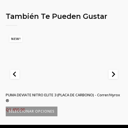
También Te Pueden Gustar
NEW!
PUMA DEVIATE NITRO ELITE 3 (PLACA DE CARBONO) - Correr/Hyrox
R.
®
Q
Q
1,450.00
SELECCIONAR OPCIONES
Este
Es
producto
p