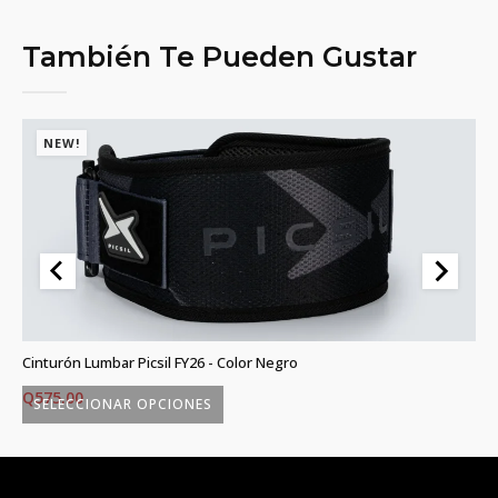
También Te Pueden Gustar
NEW!
)
Cinturón Lumbar Picsil FY26 - Color Negro
Gr
Q
575.00
Q
SELECCIONAR OPCIONES
Este
Es
producto
p
tiene
ti