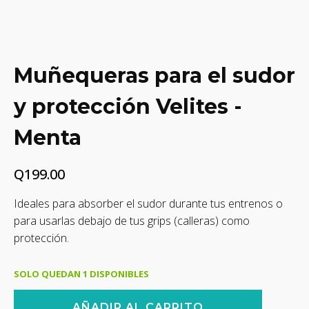
Muñequeras para el sudor
y protección Velites -
Menta
Q
199.00
Ideales para absorber el sudor durante tus entrenos o
para usarlas debajo de tus grips (calleras) como
protección.
SOLO QUEDAN 1 DISPONIBLES
Muñequeras
AÑADIR AL CARRITO