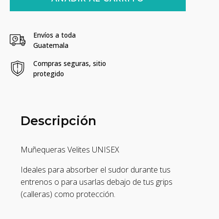
para
el
sudor
y
Envíos a toda
protección
Guatemala
Velites
-
Compras seguras, sitio
Menta
protegido
cantidad
Descripción
Muñequeras Velites UNISEX
Ideales para absorber el sudor durante tus
entrenos o para usarlas debajo de tus grips
(calleras) como protección.