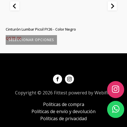
)
Cinturón Lumbar Picsil FY26 - Color Negro
Gr
Q
575.00
Q
SELECCIONAR OPCIONES
Este
Es
producto
p
tiene
ti
múltiples
mú
variantes.
va
Las
L
opciones
o
Copyright © 2026 Fittest powered by Webifica
se
s
Políticas de compra
pueden
p
Políticas de envío y devolución
elegir
el
Políticas de privacidad
en
e
la
la