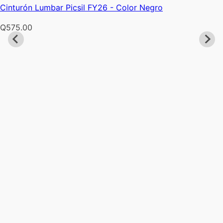
Cinturón Lumbar Picsil FY26 - Color Negro
tiene
múltiples
Q
575.00
variantes.
Las
opciones
se
pueden
elegir
en
la
página
de
producto