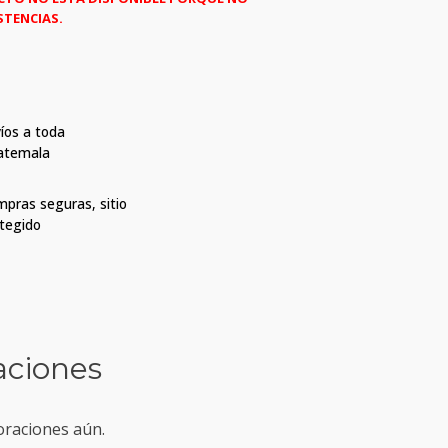
STENCIAS.
íos a toda
atemala
pras seguras, sitio
tegido
aciones
oraciones aún.