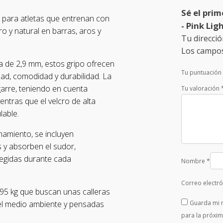
Sé el prim
para atletas que entrenan con
- Pink Lig
o y natural en barras, aros y
Tu direcció
Los campos
a de 2,9 mm, estos gripo ofrecen
Tu puntuación
dad, comodidad y durabilidad. La
garre, teniendo en cuenta
Tu valoración
ntras que el velcro de alta
lable.
namiento, se incluyen
 y absorben el sudor,
egidas durante cada
Nombre
*
Correo electr
95 kg que buscan unas calleras
n el medio ambiente y pensadas
Guarda mi 
para la próxi