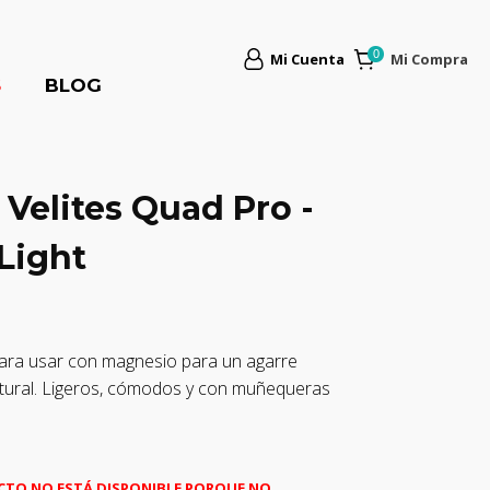
Mi Cuenta
Mi Compra
S
BLOG
 Velites Quad Pro -
Light
ara usar con magnesio para un agarre
tural. Ligeros, cómodos y con muñequeras
CTO NO ESTÁ DISPONIBLE PORQUE NO