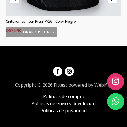
)
Cinturón Lumbar Picsil FY26 - Color Negro
Gr
Q
575.00
Q
SELECCIONAR OPCIONES
Este
Es
producto
p
tiene
ti
múltiples
mú
variantes.
va
Las
L
opciones
o
Copyright © 2026 Fittest powered by Webifica
se
s
Políticas de compra
pueden
p
Políticas de envío y devolución
elegir
el
Políticas de privacidad
en
e
la
la
página
p