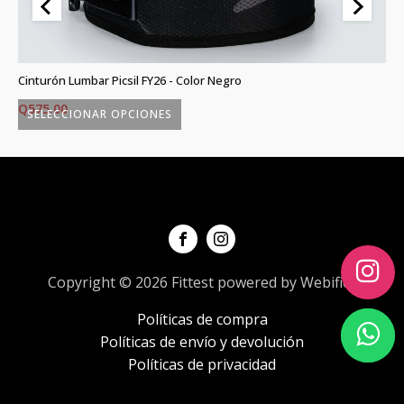
)
Cinturón Lumbar Picsil FY26 - Color Negro
Gr
Q
575.00
Q
SELECCIONAR OPCIONES
Este
Es
producto
p
tiene
ti
múltiples
mú
variantes.
va
Las
L
opciones
o
Copyright © 2026 Fittest powered by Webifica
se
s
Políticas de compra
pueden
p
Políticas de envío y devolución
elegir
el
Políticas de privacidad
en
e
la
la