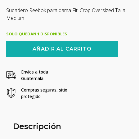
El
El
Sudadero Reebok para dama Fit: Crop Oversized Talla:
precio
precio
Medium
original
actual
era:
es:
SOLO QUEDAN 1 DISPONIBLES
Q350.00.
Q245.00.
Sudadero
AÑADIR AL CARRITO
Crop
Over
Para
Dama
Envíos a toda
-
Guatemala
Talla
M
Compras seguras, sitio
cantidad
protegido
Descripción