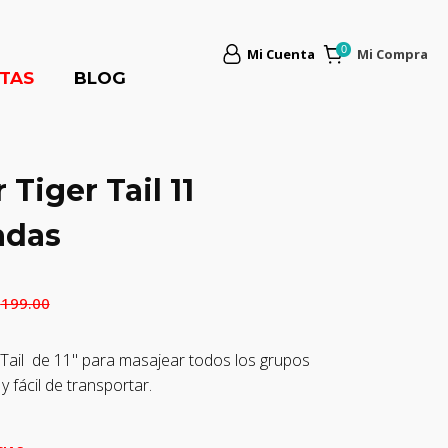
Mi Cuenta
Mi Compra
TAS
BLOG
 Tiger Tail 11
adas
Q
199.00
r Tail de 11" para masajear todos los grupos
 fácil de transportar.