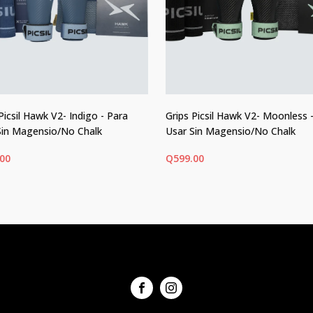
Picsil Hawk V2- Indigo - Para
Grips Picsil Hawk V2- Moonless 
Sin Magensio/No Chalk
Usar Sin Magensio/No Chalk
.00
Q
599.00
ECCIONAR OPCIONES
SELECCIONAR OPCIONES
Este
ucto
producto
tiene
ples
múltiples
ntes.
variantes.
Las