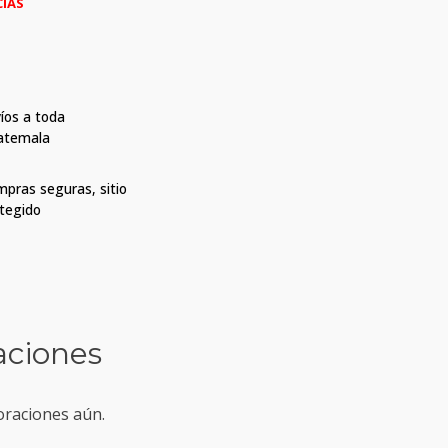
CIAS
íos a toda
atemala
pras seguras, sitio
tegido
aciones
oraciones aún.