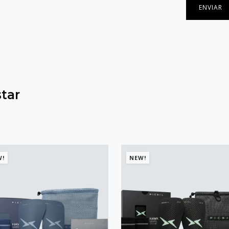
tar
W!
NEW!