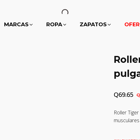
MARCAS
ROPA
ZAPATOS
OFER
Roller
pulg
Q
69.65
El
El
precio
precio
Roller Tige
original
actual
musculares y
era:
es:
Q199.00.
Q69.65.