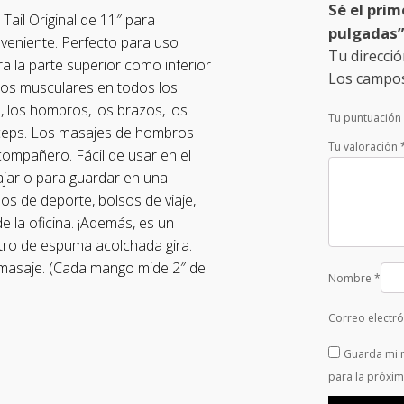
Sé el prim
Tail Original de 11″ para
pulgadas”
veniente. Perfecto para uso
Tu direcció
a la parte superior como inferior
Los campos
dos musculares en todos los
, los hombros, los brazos, los
Tu puntuación
driceps. Los masajes de hombros
Tu valoración
compañero. Fácil de usar en el
iajar o para guardar en una
os de deporte, bolsos de viaje,
de la oficina. ¡Además, es un
ntro de espuma acolchada gira.
e masaje. (Cada mango mide 2″ de
Nombre
*
Correo electr
Guarda mi 
para la próxi