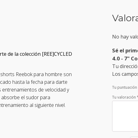
Valor
No hay val
Sé el pri
rte de la colección [REE]CYCLED
4.0 - 7" C
Tu direcció
Los campos
s shorts Reebok para hombre son
icado hasta la fecha para darte
Tu puntuación
s entrenamientos de velocidad y
 absorbe el sudor para
Tu valoración
trenamiento al siguiente nivel.