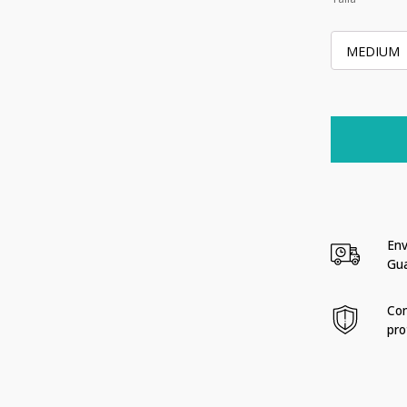
Reebok
Speed
Shorts
4.0
-
7"
Color
Env
Negro
Gu
cantidad
Com
pro