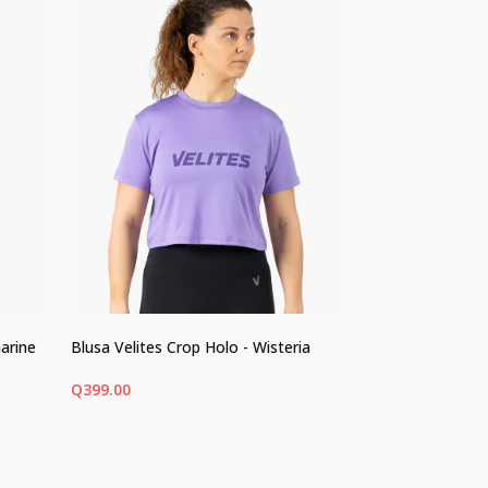
arine
Blusa Velites Crop Holo - Wisteria
PUMA Deviate 
Running/Hyrox
Q
399.00
Q
1,250.00