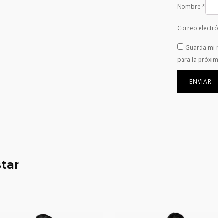
Nombre
*
Correo electr
Guarda mi 
para la próxi
tar