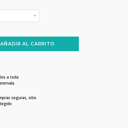
AÑADIR AL CARRITO
íos a toda
atemala
pras seguras, sitio
tegido