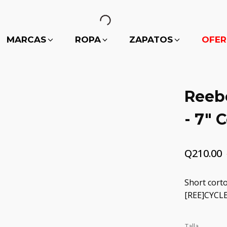
MARCAS
ROPA
ZAPATOS
OFER
Reeb
- 7" 
Q
210.00
El
El
precio
precio
Short corto
original
actual
[REE]CYCL
era:
es:
Q350.00.
Q210.00.
Talla