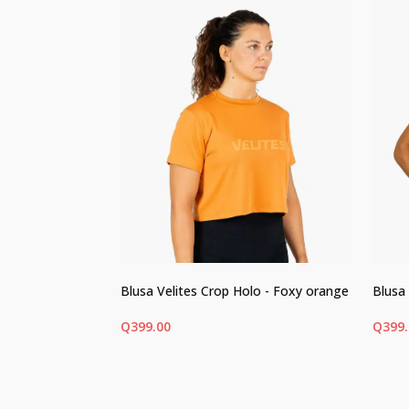
 (Para
Blusa Velites Crop Holo - Foxy orange
Blusa
onal) Para
Q
399.00
Q
399