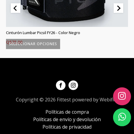
)
Cinturón Lumbar Picsil FY26 - Color Negro
Gr
Q
575.00
Q
SELECCIONAR OPCIONES
Este
Es
producto
p
tiene
ti
múltiples
mú
variantes.
va
Las
L
opciones
o
Copyright © 2026 Fittest powered by Webifica
se
s
Políticas de compra
pueden
p
Políticas de envío y devolución
elegir
el
Políticas de privacidad
en
e