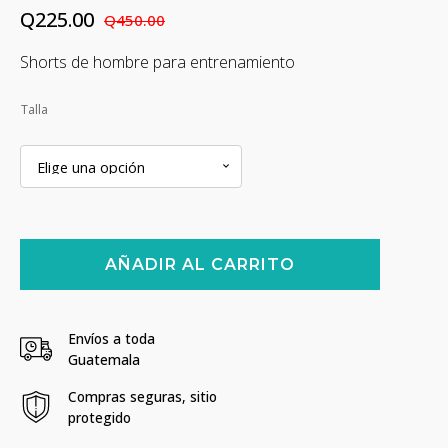
Q
225.00
Q
450.00
El
El
Shorts de hombre para entrenamiento
precio
precio
original
actual
Talla
era:
es:
Q450.00.
Q225.00.
Pantaloneta
AÑADIR AL CARRITO
Born
Primitive
Para
Entrenar
Envíos a toda
-
Guatemala
Typhon
cantidad
Compras seguras, sitio
protegido