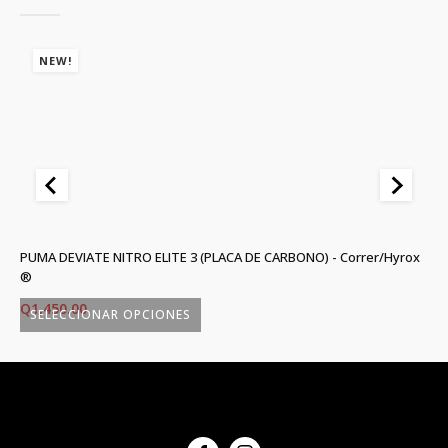
NEW!
PUMA DEVIATE NITRO ELITE 3 (PLACA DE CARBONO) - Correr/Hyrox
R.
®
Q
Q
1,450.00
SELECCIONAR OPCIONES
Este
Es
producto
p
tiene
ti
múltiples
mú
variantes.
va