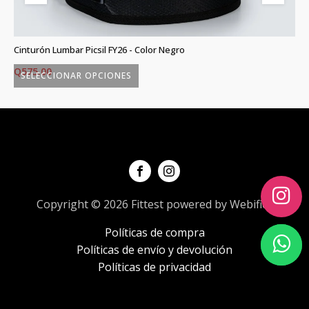
)
Cinturón Lumbar Picsil FY26 - Color Negro
Gr
Q
575.00
Q
SELECCIONAR OPCIONES
Este
Es
producto
p
tiene
ti
múltiples
mú
variantes.
va
Las
L
opciones
o
Copyright © 2026 Fittest powered by Webifica
se
s
Políticas de compra
pueden
p
Políticas de envío y devolución
elegir
el
Políticas de privacidad
en
e
la
la
página
p