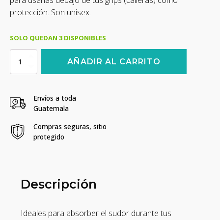
para usarlas debajo de tus grips (calleras) como
protección. Son unisex.
SOLO QUEDAN 3 DISPONIBLES
Muñequeras
AÑADIR AL CARRITO
Para
El
Sudor
Y
Envíos a toda
Protección
Guatemala
Frog
-
Compras seguras, sitio
Anaranjado
protegido
cantidad
Descripción
Ideales para absorber el sudor durante tus