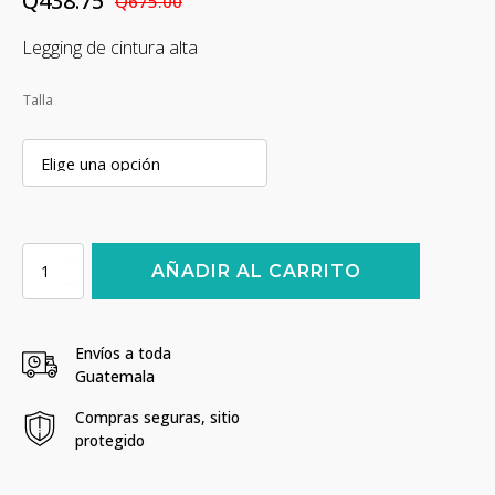
Q
438.75
Q
675.00
El
El
Legging de cintura alta
precio
precio
original
actual
Talla
era:
es:
Q675.00.
Q438.75.
Legging
AÑADIR AL CARRITO
Born
Primitive
Eccentric
-
Envíos a toda
Negro
Guatemala
cantidad
Compras seguras, sitio
protegido