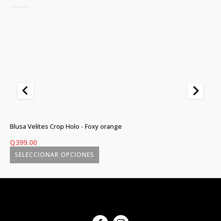
Blusa Velites Crop Holo - Foxy orange
Bl
Q
399.00
Q
SELECCIONAR OPCIONES
Este
Es
producto
p
tiene
ti
múltiples
mú
variantes.
va