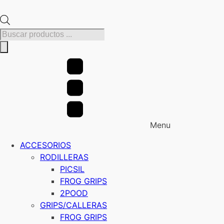
Búsqueda
de
productos
Menu
ACCESORIOS
RODILLERAS
PICSIL
FROG GRIPS
2POOD
GRIPS/CALLERAS
FROG GRIPS