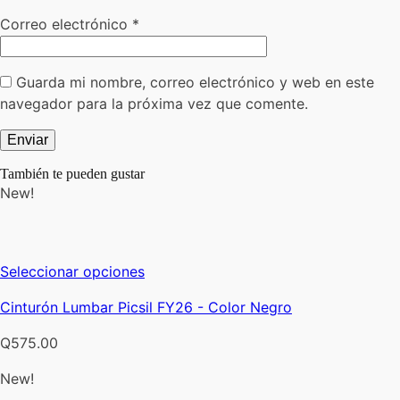
Correo electrónico
*
Guarda mi nombre, correo electrónico y web en este
navegador para la próxima vez que comente.
También te pueden gustar
New!
Este
Seleccionar opciones
producto
Cinturón Lumbar Picsil FY26 - Color Negro
tiene
múltiples
Q
575.00
variantes.
Las
New!
opciones