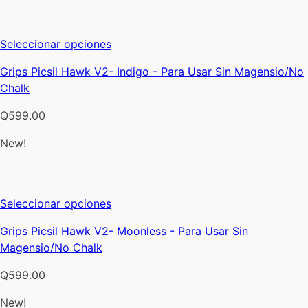
se
pueden
Este
Seleccionar opciones
elegir
producto
en
Grips Picsil Hawk V2- Indigo - Para Usar Sin Magensio/No
tiene
la
Chalk
múltiples
página
variantes.
de
Q
599.00
Las
producto
opciones
New!
se
pueden
elegir
Este
Seleccionar opciones
en
producto
la
Grips Picsil Hawk V2- Moonless - Para Usar Sin
tiene
página
Magensio/No Chalk
múltiples
de
variantes.
producto
Q
599.00
Las
opciones
New!