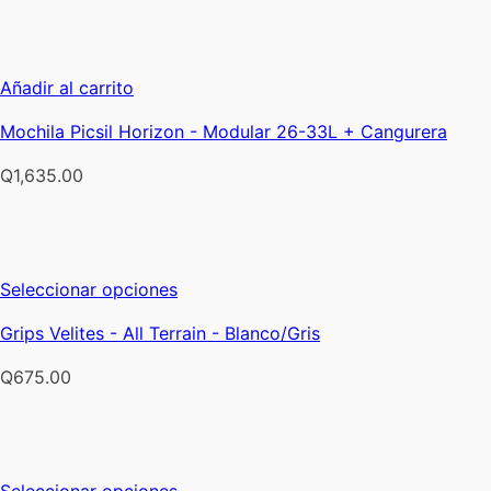
se
pueden
elegir
Añadir al carrito
en
la
Mochila Picsil Horizon - Modular 26-33L + Cangurera
página
de
Q
1,635.00
producto
Este
Seleccionar opciones
producto
Grips Velites - All Terrain - Blanco/Gris
tiene
múltiples
Q
675.00
variantes.
Las
opciones
se
Este
Seleccionar opciones