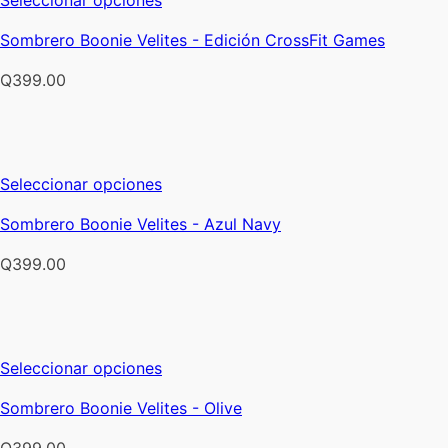
pueden
producto
elegir
Sombrero Boonie Velites - Edición CrossFit Games
tiene
en
múltiples
la
Q
399.00
variantes.
página
Las
de
opciones
producto
se
Este
Seleccionar opciones
pueden
producto
elegir
Sombrero Boonie Velites - Azul Navy
tiene
en
múltiples
la
Q
399.00
variantes.
página
Las
de
opciones
producto
se
Este
Seleccionar opciones
pueden
producto
elegir
Sombrero Boonie Velites - Olive
tiene
en
múltiples
la
Q
399.00