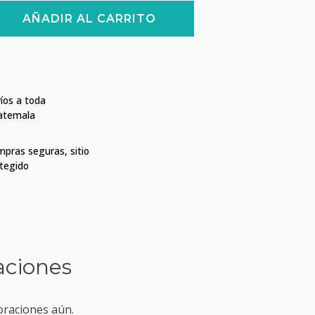
AÑADIR AL CARRITO
íos a toda
atemala
pras seguras, sitio
tegido
aciones
oraciones aún.