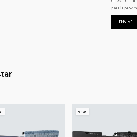
Guarda mi 
para la próxi
tar
W!
NEW!