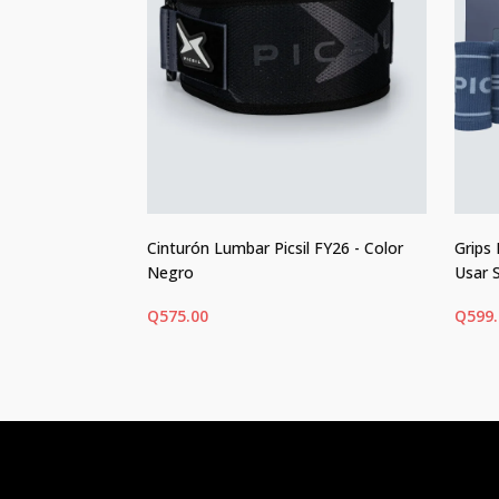
tra - Edición
Cinturón Lumbar Picsil FY26 - Color
Grips 
magnesio)
Negro
Usar 
Q
575.00
Q
599
ONES
SELECCIONAR OPCIONES
SEL
Este
Este
producto
prod
tiene
tiene
múltiples
múlti