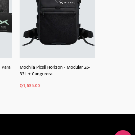
- Para
Mochila Picsil Horizon - Modular 26-
Grips Velites - A
33L + Cangurera
Q
675.00
Q
1,635.00
AÑADIR AL CARRITO
SELECCIONAR 
Este
producto
tiene
múltiples