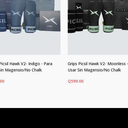
Picsil Hawk V2- Indigo - Para
Grips Picsil Hawk V2- Moonless 
Sin Magensio/No Chalk
Usar Sin Magensio/No Chalk
.00
Q
599.00
ECCIONAR OPCIONES
SELECCIONAR OPCIONES
Este
ucto
producto
tiene
ples
múltiples