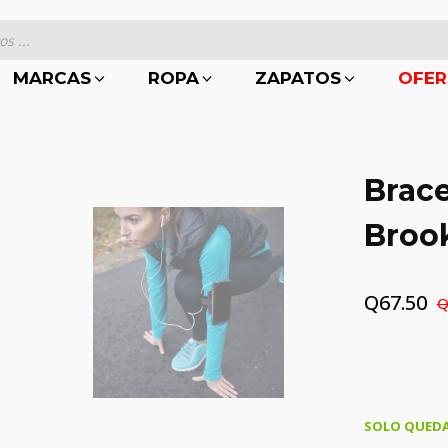
MARCAS
ROPA
ZAPATOS
OFER
Brace
Broo
Q
67.50
El
El
precio
precio
original
actual
era:
es:
SOLO QUEDA
Q150.00.
Q67.50.