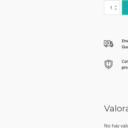
Bracera
para
el
Celular
Brooks
cantidad
Env
Gu
Com
pro
Valor
No hay val