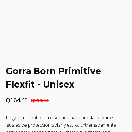
Gorra Born Primitive
Flexfit - Unisex
Q
164.45
Q
299.00
El
El
precio
precio
La gorra Flexfit está diseñada para brindarte partes
original
actual
iguales de protección solar y estilo. Extremadamente