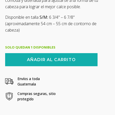
era:
es:
cómoda y diseñada para ajustarse a la forma de tu
cabeza para lograr el mejor calce posible.
Q299.00.
Q164.45.
Disponible en talla
S/M:
6 3/4" – 6 7/8"
(aproximadamente 54 cm – 55 cm de contorno de
cabeza)
SOLO QUEDAN 1 DISPONIBLES
Gorra
AÑADIR AL CARRITO
Born
Primitive
Flexfit
-
Envíos a toda
Unisex
Guatemala
cantidad
Compras seguras, sitio
protegido