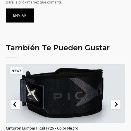
para la próxima vez que comente.
También Te Pueden Gustar
NEW!
)
Cinturón Lumbar Picsil FY26 - Color Negro
Gr